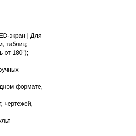
ED-экран | Для
, таблиц;
 от 180");
ручных
идном формате,
, чертежей,
ульт