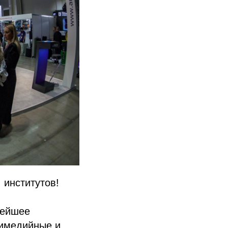
 институтов!
ейшее
имедийные и