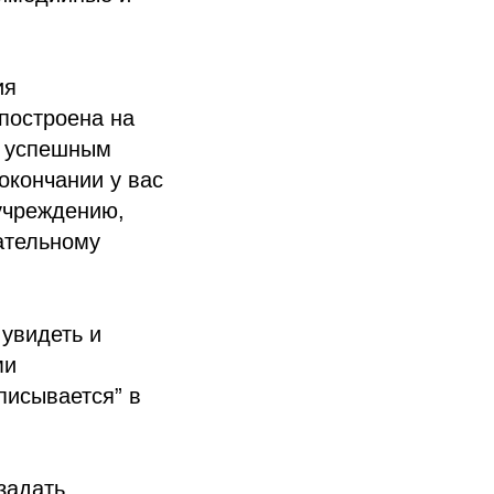
ия
 построена на
я успешным
окончании у вас
чреждению,
ательному
увидеть и
ми
писывается” в
задать