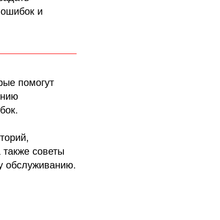
 ошибок и
рые помогут
ению
бок.
торий,
 также советы
у обслуживанию.