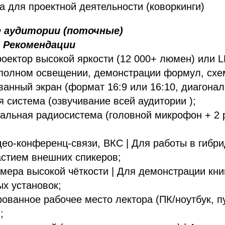
а для проектной деятельности (коворкинги)
е аудитории (поточные)
| Рекомендации
оектор высокой яркости (12 000+ люмен) или L
полном освещении, демонстрации формул, схем
анный экран (формат 16:9 или 16:10, диагональ
я система (озвучивание всей аудитории );
альная радиосистема (головной микрофон + 2 
;
ео-конференц-связи, ВКС | Для работы в гибр
астием внешних спикеров;
мера высокой чёткости | Для демонстрации книг
х установок;
ованное рабочее место лектора (ПК/ноутбук, п
;