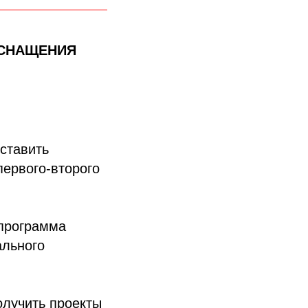
ОСНАЩЕНИЯ
оставить
ервого-второго
программа
ального
олучить проекты