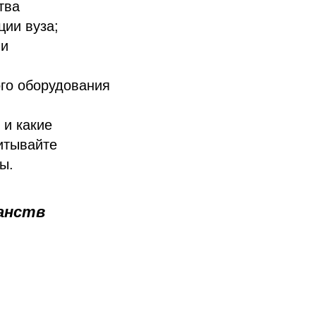
тва
ии вуза;
ии
го оборудования
 и какие
итывайте
ы.
ранств